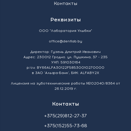
Контакты
Реквизиты
ООО "Лаборатория Улыбки"
office@dentlab.by
Директор: Гузень Дмитрий Иванович
Адрес: 230012 Гродно. ул. Пушкина, 37 - 235
УНП: 591030164
р/сч: BY66ALFA30122F58530010270000
в ЗАО 'Альфа-Банк', БИК: ALFABY2X
Лицензия на зуботехнические работы №02040/8364 от
26.12.2019 г.
Контакты
+375(29)812-27-37
+375(152)55-73-68