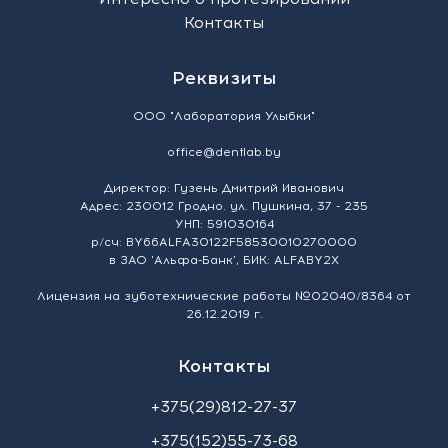
Контакты
Реквизиты
ООО "Лаборатория Улыбки"
office@dentlab.by
Директор: Гузень Дмитрий Иванович
Адрес: 230012 Гродно. ул. Пушкина, 37 - 235
УНП: 591030164
р/сч: BY66ALFA30122F58530010270000
в ЗАО 'Альфа-Банк', БИК: ALFABY2X
Лицензия на зуботехнические работы №02040/8364 от
26.12.2019 г.
Контакты
+375(29)812-27-37
+375(152)55-73-68