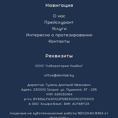
Навигация
О нас
Прейскурант
Услуги
Интересно о протезировании
Контакты
Реквизиты
ООО "Лаборатория Улыбки"
office@dentlab.by
Директор: Гузень Дмитрий Иванович
Адрес: 230012 Гродно. ул. Пушкина, 37 - 235
УНП: 591030164
р/сч: BY66ALFA30122F58530010270000
в ЗАО 'Альфа-Банк', БИК: ALFABY2X
Лицензия на зуботехнические работы №02040/8364 от